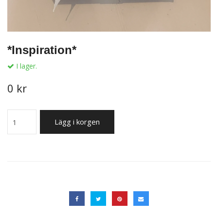
*Inspiration*
I lager.
0 kr
Lägg i korgen