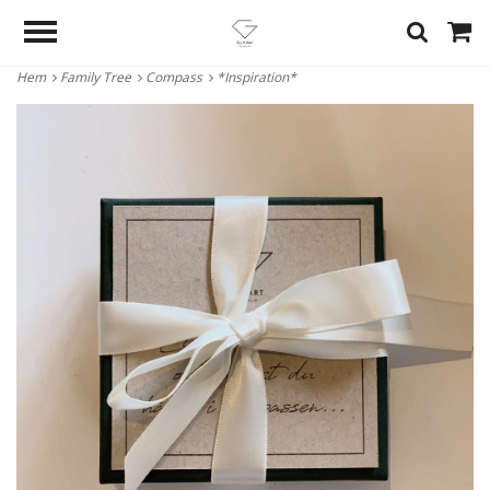
Hem
Family Tree
Compass
*Inspiration*