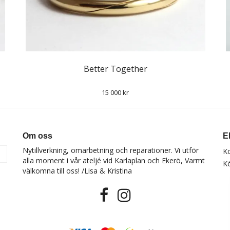
Better Together
15 000 kr
Om oss
E
Nytillverkning, omarbetning och reparationer. Vi utför
K
a
alla moment i vår ateljé vid Karlaplan och Ekerö, Varmt
Kö
välkomna till oss! /Lisa & Kristina