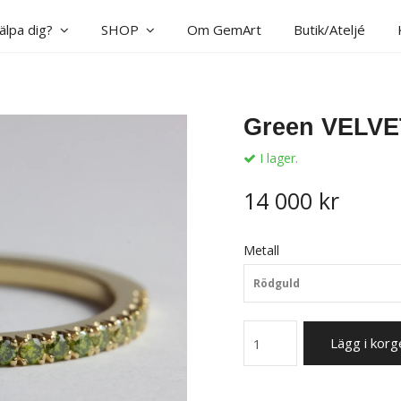
jälpa dig?
SHOP
Om GemArt
Butik/Ateljé
Green VELVE
I lager.
14 000 kr
Metall
Rödguld
Lägg i korg