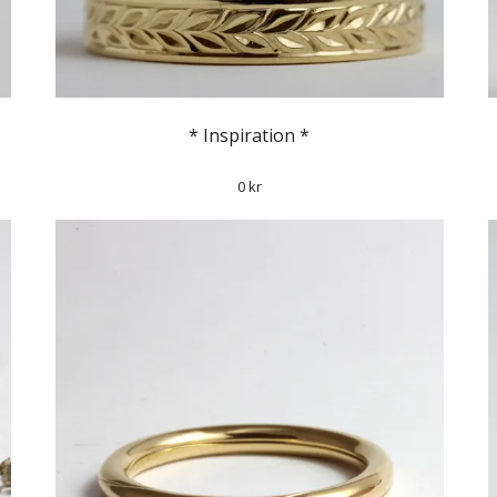
* Inspiration *
0 kr