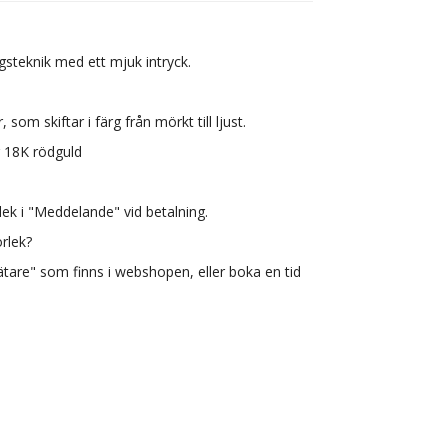
ngsteknik med ett mjuk intryck.
som skiftar i färg från mörkt till ljust.
er 18K rödguld
lek i "Meddelande" vid betalning.
orlek?
tare" som finns i webshopen, eller boka en tid