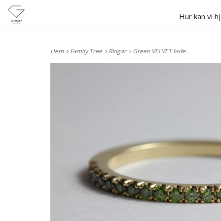
Hur kan vi h
Hem
Family Tree
Ringar
Green VELVET fade