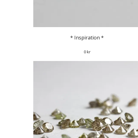
* Inspiration *
0 kr