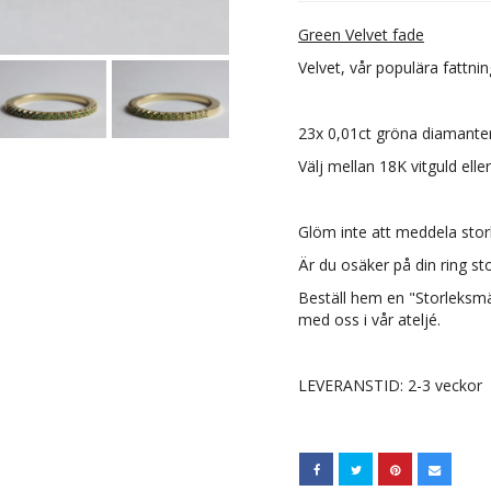
Green Velvet fade
Velvet, vår populära fattni
23x 0,01ct gröna diamanter, 
Välj mellan 18K vitguld ell
Glöm inte att meddela stor
Är du osäker på din ring st
Beställ hem en "Storleksmä
med oss i vår ateljé.
LEVERANSTID: 2-3 veckor