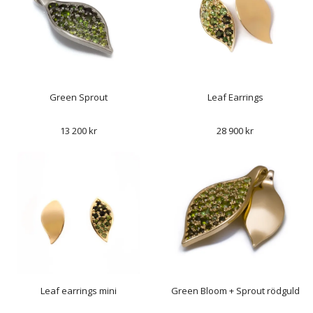
Green Sprout
Leaf Earrings
13 200 kr
28 900 kr
Leaf earrings mini
Green Bloom + Sprout rödguld