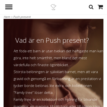
Hem
Push present
Vad är en Push present?
Att föda ett barn är utan tvekan det häftigaste man kan
göra, inte helt smärtfritt, men bland det mest
värdefulla och finaste ögonblicket.
Största belöningen är självklart barnet, men att vara
gravid och genomgå en förlossning är en prestation vi
tycker borde belönas lite extra, och kollektionen
”Family tree” löser detta.
Family tree är en kollektion och hyllning för blivande
mammor, en mamma, till ditt barn eller till någon som